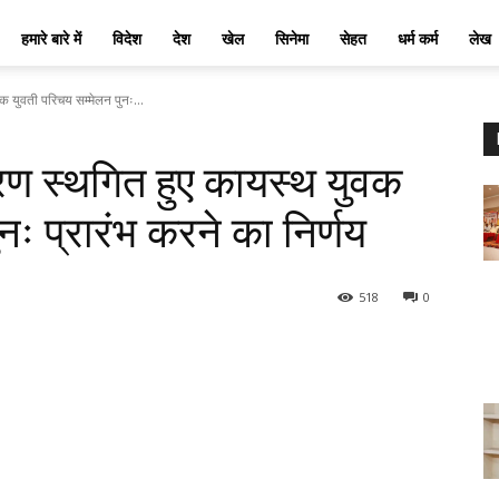
News
हमारे बारे में
विदेश
देश
खेल
सिनेमा
सेहत
धर्म कर्म
लेख
क युवती परिचय सम्मेलन पुनः...
रण स्थगित हुए कायस्थ युवक
नः प्रारंभ करने का निर्णय
518
0