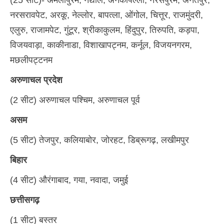
(25 सीट)- अमलापुरम, नंद्याल, अनकापल्ली, नरसपुरम, अनंतपुर,
नरसरावपेट, अरकू, नेल्लोर, बापत्ला, ओंगोल, चित्तूर, राजमुंदरी,
एलुरु, राजामपेट, गुंटूर, श्रीकाकुलम, हिंदुपुर, तिरुपति, कड़पा,
विजयवाड़ा, काकीनाडा, विशाखापट्नम, कर्नूल, विजयनगरम,
मछलीपट्टनम
अरुणाचल प्रदेश
(2 सीट) अरुणाचल पश्चिम, अरुणाचल पूर्व
असम
(5 सीट) तेजपुर, कलियाबोर, जोरहट, डिब्रूगढ़, लखीमपुर
बिहार
(4 सीट) औरंगाबाद, गया, नवादा, जमुई
छत्तीसगढ़
(1 सीट) बस्तर