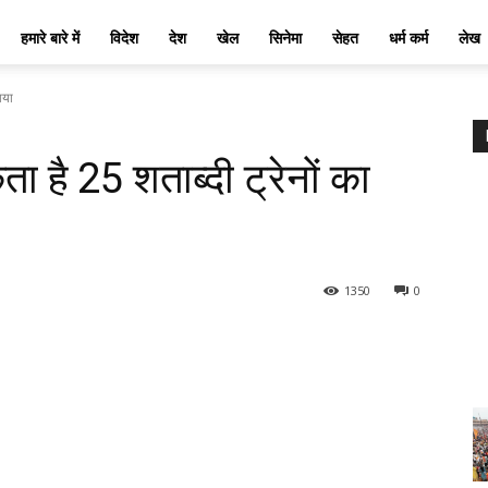
News
हमारे बारे में
विदेश
देश
खेल
सिनेमा
सेहत
धर्म कर्म
लेख
ाया
ै 25 शताब्दी ट्रेनों का
1350
0