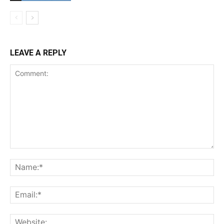
LEAVE A REPLY
Comment:
Na
Ema
Web